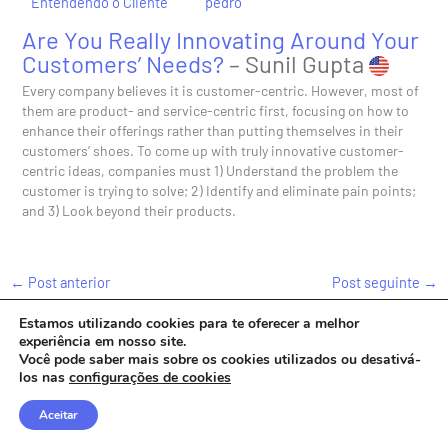
/
Entendendo o Cliente
/ Por
pedro
Are You Really Innovating Around Your
Customers’ Needs?
– Sunil Gupta
Every company believes it is customer-centric. However, most of
them are product- and service-centric first, focusing on how to
enhance their offerings rather than putting themselves in their
customers’ shoes. To come up with truly innovative customer-
centric ideas, companies must 1) Understand the problem the
customer is trying to solve; 2) Identify and eliminate pain points;
and 3) Look beyond their products.
←
Post anterior
Post seguinte
→
Estamos utilizando cookies para te oferecer a melhor
experiência em nosso site.
Você pode saber mais sobre os cookies utilizados ou desativá-
los nas
configurações de cookies
Copyright © 2026 |
Biblioteca SoluCX
Aceitar