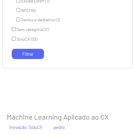
Escala Likert (1)
NPS (15)
Textos e Verbatins (1)
Sem categoria (2)
SoluCX (33)
Machine Learning Aplicado ao CX
/
Inovação
,
SoluCX
/ Por
pedro