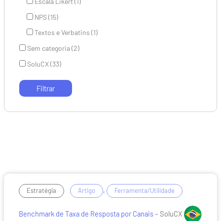
Escala Likert (1)
NPS (15)
Textos e Verbatins (1)
Sem categoria (2)
SoluCX (33)
Benchmark
/
,
Estratégia
Artigo
Ferramenta/Utilidade
de
Taxa
Benchmark de Taxa de Resposta por Canais
– SoluCX