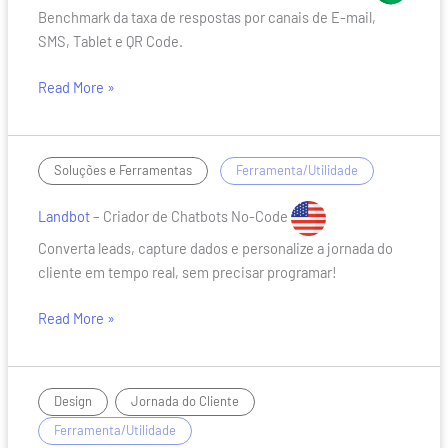
de
Benchmark da taxa de respostas por canais de E-mail,
Resposta
SMS, Tablet e QR Code.
por
Canais
Read More »
Landbot
/
Soluções e Ferramentas
Ferramenta/Utilidade
Landbot
– Criador de Chatbots No-Code
Converta leads, capture dados e personalize a jornada do
cliente em tempo real, sem precisar programar!
Read More »
Jornadas
,
/
Design
Jornada do Cliente
Do
Ferramenta/Utilidade
Setor