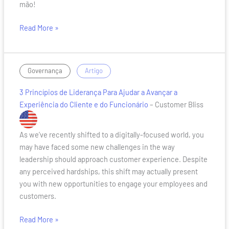
mão!
do
zero!
Read More »
3
/
Governança
Artigo
Princípios
3 Princípios de Liderança Para Ajudar a Avançar a
de
Experiência do Cliente e do Funcionário
– Customer Bliss
Liderança
Para
Ajudar
As we’ve recently shifted to a digitally-focused world, you
a
may have faced some new challenges in the way
Avançar
leadership should approach customer experience. Despite
a
any perceived hardships, this shift may actually present
Experiência
you with new opportunities to engage your employees and
do
customers.
Cliente
e
Read More »
do