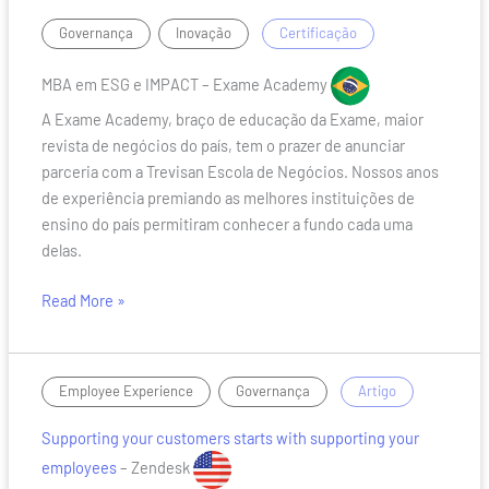
and
MBA
,
/
Governança
Inovação
Certificação
Connections
em
with
ESG
MBA em ESG e IMPACT – Exame Academy
Customers
e
A Exame Academy, braço de educação da Exame, maior
IMPACT
revista de negócios do país, tem o prazer de anunciar
parceria com a Trevisan Escola de Negócios. Nossos anos
de experiência premiando as melhores instituições de
ensino do país permitiram conhecer a fundo cada uma
delas.
Read More »
Supporting
,
/
Employee Experience
Governança
Artigo
your
Supporting your customers starts with supporting your
customers
starts
employees
– Zendesk