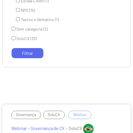
Escala Likert (1)
NPS (15)
Textos e Verbatins (1)
Sem categoria (2)
SoluCX (33)
Webinar
,
/
Governança
SoluCX
Webinar
–
Governança
Webinar – Governança de CX
– SoluCX