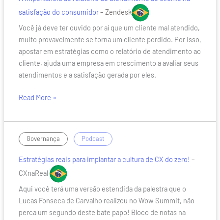
relatório
satisfação do consumidor
– Zendesk
de
Você já deve ter ouvido por aí que um cliente mal atendido,
atendimento
muito provavelmente se torna um cliente perdido. Por isso,
ao
apostar em estratégias como o relatório de atendimento ao
cliente
cliente, ajuda uma empresa em crescimento a avaliar seus
na
atendimentos e a satisfação gerada por eles.
satisfação
do
Read More »
consumidor
Estratégias
/
Governança
Podcast
reais
Estratégias reais para implantar a cultura de CX do zero!
–
para
implantar
CXnaReal
a
Aqui você terá uma versão estendida da palestra que o
cultura
Lucas Fonseca de Carvalho realizou no Wow Summit, não
de
perca um segundo deste bate papo! Bloco de notas na
CX