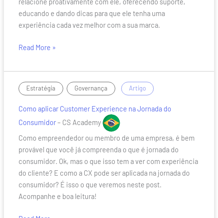
relacione proativamente com ele, oferecendo suporte,
tradicionais
educando e dando dicas para que ele tenha uma
ou
experiência cada vez melhor com a sua marca.
que
estão
Read More »
em
transformação
Como
,
/
Estratégia
Governança
Artigo
aplicar
Como aplicar Customer Experience na Jornada do
Customer
Experience
Consumidor
– CS Academy
na
Como empreendedor ou membro de uma empresa, é bem
Jornada
provável que você já compreenda o que é jornada do
do
consumidor. Ok, mas o que isso tem a ver com experiência
Consumidor
do cliente? E como a CX pode ser aplicada na jornada do
consumidor? É isso o que veremos neste post.
Acompanhe e boa leitura!