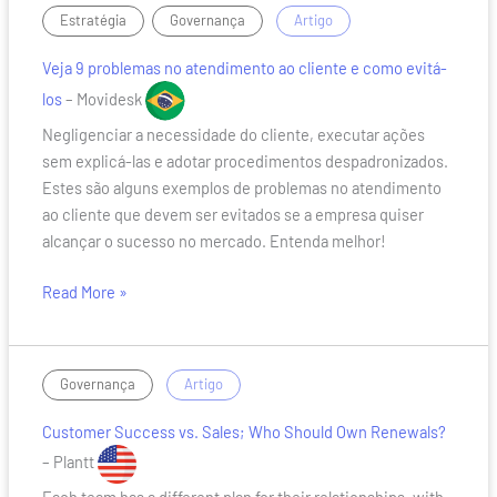
Veja
,
/
Estratégia
Governança
Artigo
9
Veja 9 problemas no atendimento ao cliente e como evitá-
problemas
no
los
– Movidesk
atendimento
Negligenciar a necessidade do cliente, executar ações
ao
sem explicá-las e adotar procedimentos despadronizados.
cliente
Estes são alguns exemplos de problemas no atendimento
e
ao cliente que devem ser evitados se a empresa quiser
como
alcançar o sucesso no mercado. Entenda melhor!
evitá-
los
Read More »
Customer
/
Governança
Artigo
Success
Customer Success vs. Sales; Who Should Own Renewals?
vs.
Sales;
– Plantt
Who
Each team has a different plan for their relationships, with