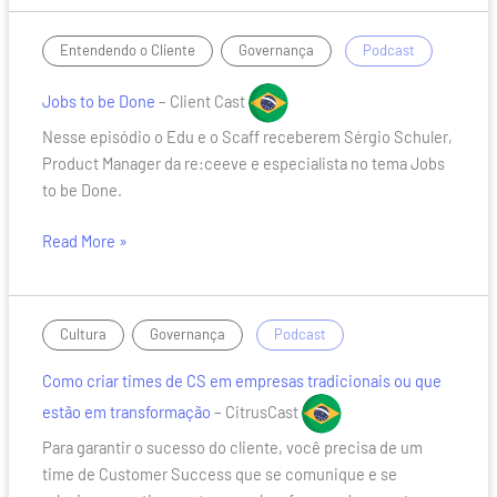
Jobs
,
/
Entendendo o Cliente
Governança
Podcast
to
be
Jobs to be Done
– Client Cast
Done
Nesse episódio o Edu e o Scaff receberem Sérgio Schuler,
Product Manager da re:ceeve e especialista no tema Jobs
to be Done.
Read More »
Como
,
/
Cultura
Governança
Podcast
criar
Como criar times de CS em empresas tradicionais ou que
times
de
estão em transformação
– CitrusCast
CS
Para garantir o sucesso do cliente, você precisa de um
em
time de Customer Success que se comunique e se
empresas