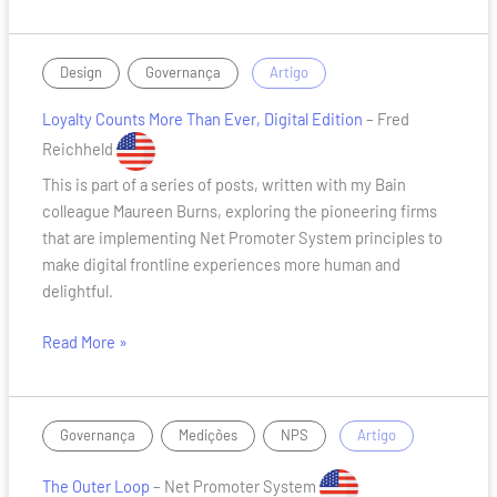
Funcionário
Loyalty
,
/
Design
Governança
Artigo
Counts
Loyalty Counts More Than Ever, Digital Edition
– Fred
More
Than
Reichheld
Ever,
This is part of a series of posts, written with my Bain
Digital
colleague Maureen Burns, exploring the pioneering firms
Edition
that are implementing Net Promoter System principles to
make digital frontline experiences more human and
delightful.
Read More »
The
,
,
/
Governança
Medições
NPS
Artigo
Outer
Loop
The Outer Loop
– Net Promoter System