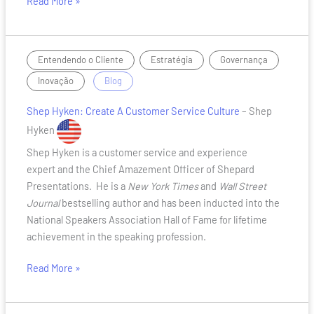
Read More »
Shep
,
,
,
Entendendo o Cliente
Estratégia
Governança
Hyken
/
Inovação
Blog
Shep Hyken: Create A Customer Service Culture
– Shep
Hyken
Shep Hyken is a customer service and experience
expert and the Chief Amazement Officer of Shepard
Presentations. He is a
New York Times
and
Wall Street
Journal
bestselling author and has been inducted into the
National Speakers Association Hall of Fame for lifetime
achievement in the speaking profession.
Read More »