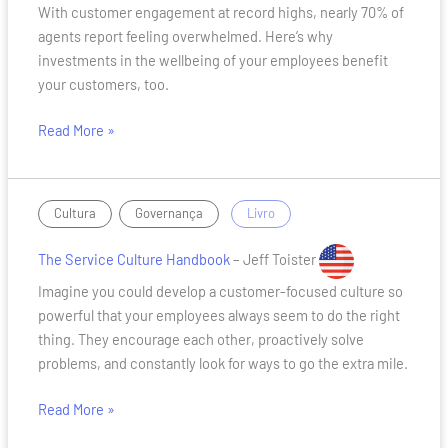
with
With customer engagement at record highs, nearly 70% of
supporting
agents report feeling overwhelmed. Here’s why
your
investments in the wellbeing of your employees benefit
employees
your customers, too.
Read More »
The
,
/
Cultura
Governança
Livro
Service
Culture
The Service Culture Handbook
– Jeff Toister
Handbook
Imagine you could develop a customer-focused culture so
powerful that your employees always seem to do the right
thing. They encourage each other, proactively solve
problems, and constantly look for ways to go the extra mile.
Read More »