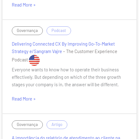
Read More »
Delivering
/
Governança
Podcast
Connected
Delivering Connected CX By Improving Go-To-Market
CX
Strategy e/Sangram Vajre
– The Customer Experience
By
Improving
Podcast
Go-
Everyone wants to know how to operate their business
To-
effectively. But depending on which of the three growth
Market
stages your company is in, the answer will be different.
Strategy
e/Sangram
Read More »
Vajre
A
/
Governança
Artigo
importância
A importância do relatório de atendimento ao cliente na
do