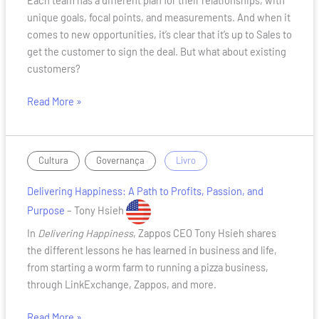
Should
unique goals, focal points, and measurements. And when it
Own
comes to new opportunities, it’s clear that it’s up to Sales to
Renewals?
get the customer to sign the deal. But what about existing
customers?
Read More »
Delivering
,
/
Cultura
Governança
Livro
Happiness:
Delivering Happiness: A Path to Profits, Passion, and
A
Path
Purpose
– Tony Hsieh
to
In
Delivering Happiness
, Zappos CEO Tony Hsieh shares
Profits,
the different lessons he has learned in business and life,
Passion,
from starting a worm farm to running a pizza business,
and
through LinkExchange, Zappos, and more.
Purpose
Read More »