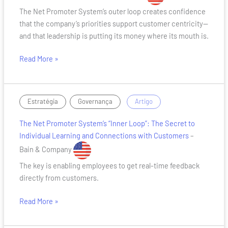
–
The Net Promoter System’s outer loop creates confidence
Net
that the company’s priorities support customer centricity—
Promoter
and that leadership is putting its money where its mouth is.
System
Read More »
The
,
/
Estratégia
Governança
Artigo
Net
The Net Promoter System’s “Inner Loop”: The Secret to
Promoter
Individual Learning and Connections with Customers
–
System’s
“Inner
Bain & Company
Loop”:
The key is enabling employees to get real-time feedback
The
directly from customers.
Secret
to
Read More »
Individual
Learning