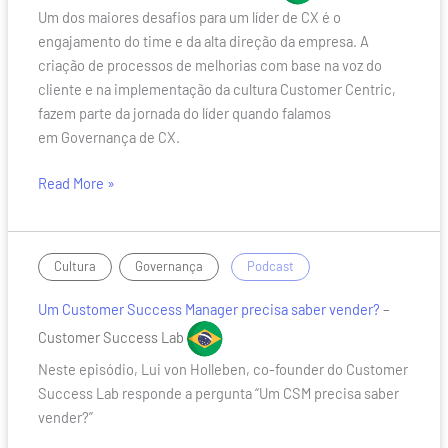
de
Um dos maiores desafios para um líder de CX é o
CX
engajamento do time e da alta direção da empresa. A
criação de processos de melhorias com base na voz do
cliente e na implementação da cultura Customer Centric,
fazem parte da jornada do líder quando falamos
em Governança de CX.
Read More »
Um
,
/
Cultura
Governança
Podcast
Customer
Um Customer Success Manager precisa saber vender?
–
Success
Manager
Customer Success Lab
precisa
Neste episódio, Lui von Holleben, co-founder do Customer
saber
Success Lab responde a pergunta “Um CSM precisa saber
vender?
vender?”